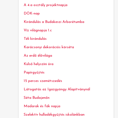
A 4.a osztály projektnapja
DÖK-nap
Kirándulás a Budakeszi Arborétumba
Víz világnapja 1.c
Téli kirándulás
Karácsonyi dekorációs körséta
Az erdő élővilága
Külső helyszíni óra
Papírgyűjtés
15 perces szemétszedés
Látogatás az Igazgyöngy Alapítványnál
Séta Budajenőn
Madarak és fák napja
Szelektív hulladékgyűjtés iskolánkban