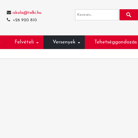
iskola@telki.hu
+26 920 810
Felvételi
Versenyek
Tehetséggondozás