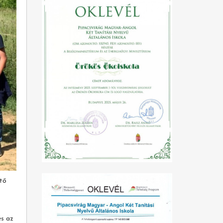
ető
és az