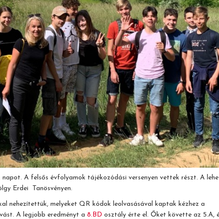
 napot. A felsős évfolyamok tájékozódási versenyen vettek részt. A leh
Tölgy Erdei Tanösvényen.
kkal nehezítettük, melyeket QR kódok leolvasásával kaptak kézhez a
hívást. A legjobb eredményt a
8.BD
osztály érte el. Őket követte az 5.A, 