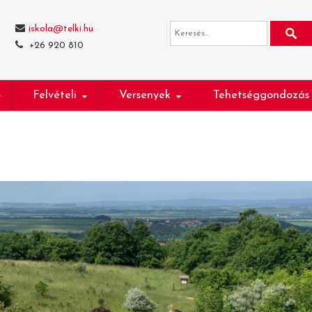
iskola@telki.hu
+26 920 810
Felvételi
Versenyek
Tehetséggondozás