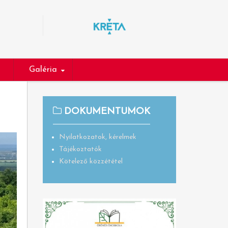
Galéria
DOKUMENTUMOK
Nyilatkozatok, kérelmek
Tájékoztatók
Kötelező közzététel