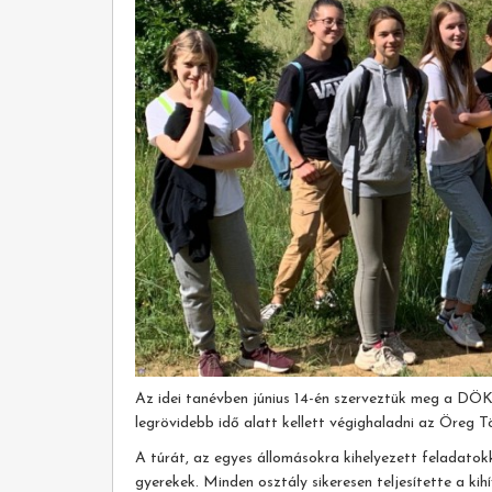
Az idei tanévben június 14-én szerveztük meg a DÖK
legrövidebb idő alatt kellett végighaladni az Öreg 
A túrát, az egyes állomásokra kihelyezett feladato
gyerekek. Minden osztály sikeresen teljesítette a ki