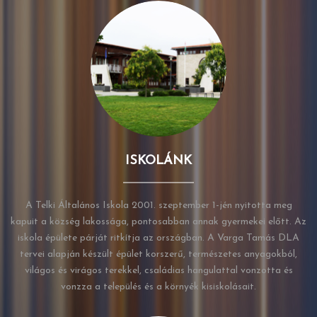
ISKOLÁNK
A Telki Általános Iskola 2001. szeptember 1-jén nyitotta meg
kapuit a község lakossága, pontosabban annak gyermekei előtt. Az
iskola épülete párját ritkítja az országban. A Varga Tamás DLA
tervei alapján készült épület korszerű, természetes anyagokból,
világos és virágos terekkel, családias hangulattal vonzotta és
vonzza a település és a környék kisiskolásait.