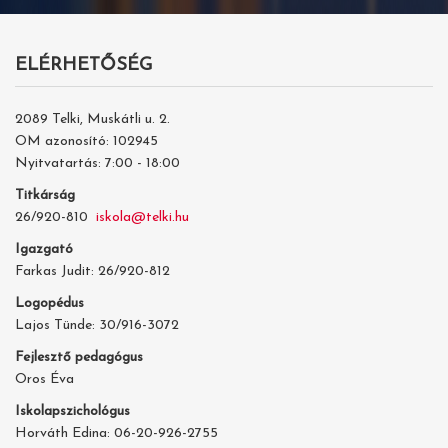
ELÉRHETŐSÉG
2089 Telki, Muskátli u. 2.
OM azonosító: 102945
Nyitvatartás: 7:00 - 18:00
Titkárság
26/920-810
iskola@telki.hu
Igazgató
Farkas Judit: 26/920-812
Logopédus
Lajos Tünde: 30/916-3072
Fejlesztő pedagógus
Oros Éva
Iskolapszichológus
Horváth Edina: 06-20-926-2755