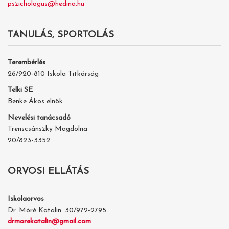
pszichologus@hedina.hu
TANULÁS, SPORTOLÁS
Terembérlés
26/920-810 Iskola Titkárság
Telki SE
Benke Ákos elnök
Nevelési tanácsadó
Trenscsánszky Magdolna
20/823-3352
ORVOSI ELLÁTÁS
Iskolaorvos
Dr. Móré Katalin: 30/972-2795
drmorekatalin@gmail.com