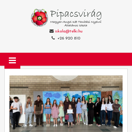
iskola@telki.hu
+26 920 810