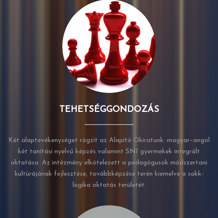
TEHETSÉGGONDOZÁS
Két alaptevékenységet rögzít az Alapító Okiratunk: magyar–angol
két tanítási nyelvű képzés valamint SNI gyermekek integrált
oktatása. Az intézmény elkötelezett a pedagógusok módszertani
kultúrájának fejlesztése, továbbképzése terén kiemelve a sakk-
logika oktatás területét.