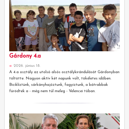
Gárdony 4.a
2026. június 18.
A 4.a osztály az utolsó alsós osztálykirándulását Gárdonyban
töltötte. Nagyon aktív két napunk volt, tökéletes időben.
Bicikliztünk, sárkányhajóztunk, fagyiztunk, a bátrabbak
fürödtek a - még nem túl meleg - Velencei tóban.