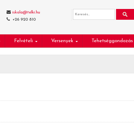
iskola@telki.hu
+26 920 810
Felvételi
Versenyek
Tehetséggondozás