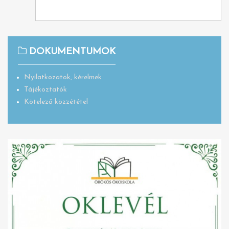
DOKUMENTUMOK
Nyilatkozatok, kérelmek
Tájékoztatók
Kötelező közzététel