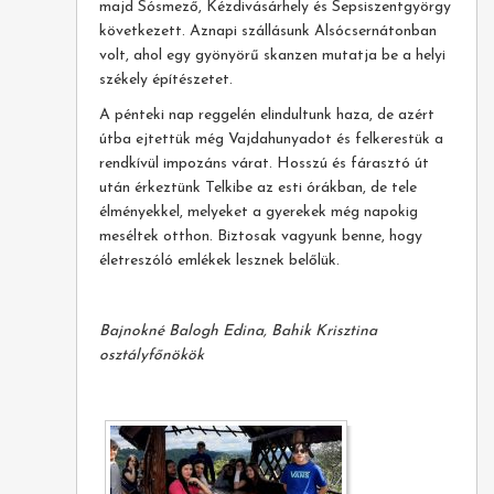
majd Sósmező, Kézdivásárhely és Sepsiszentgyörgy
következett. Aznapi szállásunk Alsócsernátonban
volt, ahol egy gyönyörű skanzen mutatja be a helyi
székely építészetet.
A pénteki nap reggelén elindultunk haza, de azért
útba ejtettük még Vajdahunyadot és felkerestük a
rendkívül impozáns várat. Hosszú és fárasztó út
után érkeztünk Telkibe az esti órákban, de tele
élményekkel, melyeket a gyerekek még napokig
meséltek otthon. Biztosak vagyunk benne, hogy
életreszóló emlékek lesznek belőlük.
Bajnokné Balogh Edina, Bahik Krisztina
osztályfőnökök