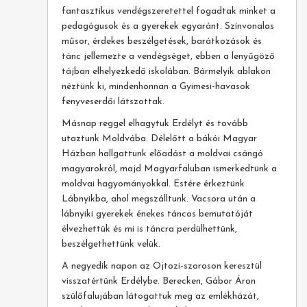
fantasztikus vendégszeretettel fogadtak minket a
pedagógusok és a gyerekek egyaránt. Színvonalas
műsor, érdekes beszélgetések, barátkozások és
tánc jellemezte a vendégséget, ebben a lenyűgöző
tájban elhelyezkedő iskolában. Bármelyik ablakon
néztünk ki, mindenhonnan a Gyimesi-havasok
fenyveserdői látszottak.
Másnap reggel elhagytuk Erdélyt és tovább
utaztunk Moldvába. Délelőtt a bákói Magyar
Házban hallgattunk előadást a moldvai csángó
magyarokról, majd Magyarfaluban ismerkedtünk a
moldvai hagyományokkal. Estére érkeztünk
Lábnyikba, ahol megszálltunk. Vacsora után a
lábnyiki gyerekek énekes táncos bemutatóját
élvezhettük és mi is táncra perdülhettünk,
beszélgethettünk velük.
A negyedik napon az Ojtozi-szoroson keresztül
visszatértünk Erdélybe. Berecken, Gábor Áron
szülőfalujában látogattuk meg az emlékházát,