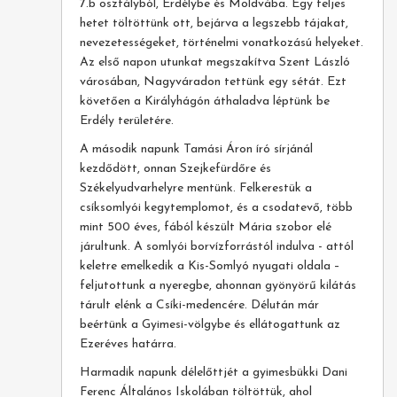
7.b osztályból, Erdélybe és Moldvába. Egy teljes
hetet töltöttünk ott, bejárva a legszebb tájakat,
nevezetességeket, történelmi vonatkozású helyeket.
Az első napon utunkat megszakítva Szent László
városában, Nagyváradon tettünk egy sétát. Ezt
követően a Királyhágón áthaladva léptünk be
Erdély területére.
A második napunk Tamási Áron író sírjánál
kezdődött, onnan Szejkefürdőre és
Székelyudvarhelyre mentünk. Felkerestük a
csíksomlyói kegytemplomot, és a csodatevő, több
mint 500 éves, fából készült Mária szobor elé
járultunk. A somlyói borvízforrástól indulva - attól
keletre emelkedik a Kis-Somlyó nyugati oldala –
feljutottunk a nyeregbe, ahonnan gyönyörű kilátás
tárult elénk a Csíki-medencére. Délután már
beértünk a Gyimesi-völgybe és ellátogattunk az
Ezeréves határra.
Harmadik napunk délelőttjét a gyimesbükki Dani
Ferenc Általános Iskolában töltöttük, ahol