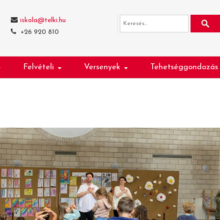
iskola@telki.hu
+26 920 810
Felvételi
Versenyek
Tehetséggondozás