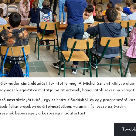
élekmadár című előadást tekintette meg. A Michal Sznunit könyve alap
gymást kiegészítve mutatja be az érzések, hangulatok sokszínű világát.
tő interaktív játékból, egy színházi előadásból, és egy programzáró köz
zések felismerésében és értelmezésében, valamint fejlessze az érzelmi
erésének képességét, a közösségi magatartást.
Továb