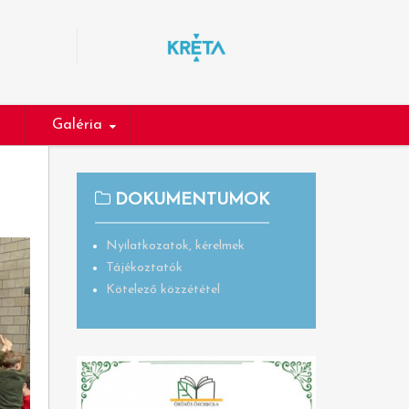
Galéria
DOKUMENTUMOK
Nyilatkozatok, kérelmek
Tájékoztatók
Kötelező közzététel