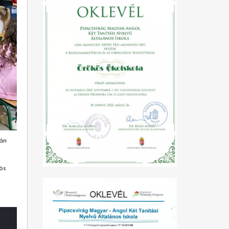
ján
ös
b