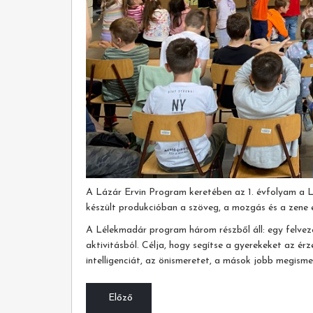
A Lázár Ervin Program keretében az 1. évfolyam a L
készült produkcióban a szöveg, a mozgás és a zene e
A Lélekmadár program három részből áll: egy felveze
aktivitásból. Célja, hogy segítse a gyerekeket az ér
intelligenciát, az önismeretet, a mások jobb megism
Előző