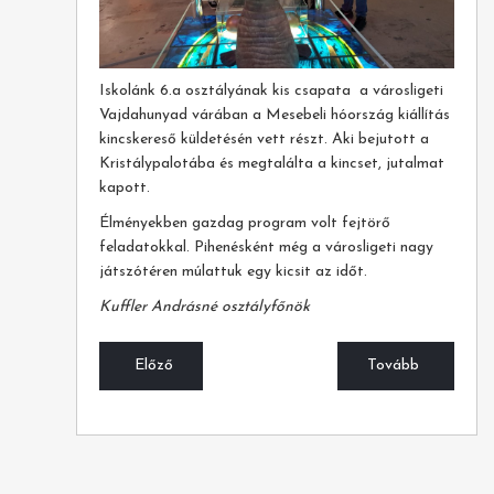
Iskolánk 6.a osztályának kis csapata a városligeti
Vajdahunyad várában a Mesebeli hóország kiállítás
kincskereső küldetésén vett részt. Aki bejutott a
Kristálypalotába és megtalálta a kincset, jutalmat
kapott.
Élményekben gazdag program volt fejtörő
feladatokkal. Pihenésként még a városligeti nagy
játszótéren múlattuk egy kicsit az időt.
Kuffler Andrásné osztályfőnök
Előző
Tovább