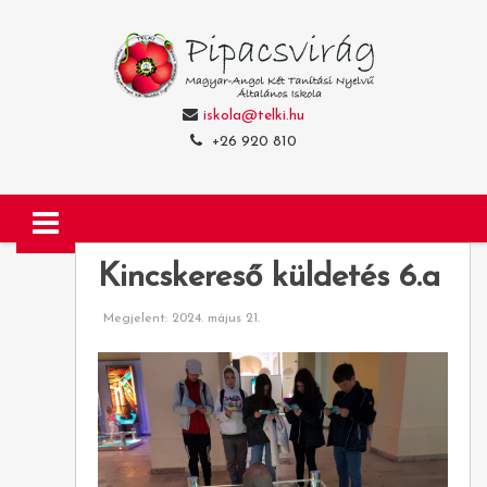
iskola@telki.hu
+26 920 810
Kincskereső küldetés 6.a
Megjelent: 2024. május 21.