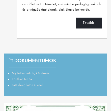
csodálatos történetet, valamint a pedagógusoknak
és a végzős diákoknak, akik életre keltették.
Tovább
DOKUMENTUMOK
Nyilatkozatok, kérelmek
Tájékoztatók
Kötelező közzététel