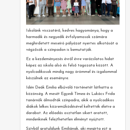
Iskolánk visszatérő, kedves hagyománya, hogy a
harmadik és negyedik évfolyamosok számára
meghirdetett meseíró pályázat nyertes alkotását a
végzősök a színpadon is bemutatják.
Ez a kezdeményezés évről évre varázslatos hidat
képez az iskola alsó és felső tagozata között. A
nyolcadikosok mindig nagy örömmel és izgalommal
készülnek az eseményre.
Idén Deák Emilia elbűvölő történetét láthatta a
közönség. A mesét Egyedi Tímea és Lukács Frida
tanárnők álmodták színpadra, akik a nyolcadikos
diákok lelkes közreműködésével keltették életre a
darabot. Az előadás osztatlan sikert aratott,
mindenkinek felejthetetlen élményt nyújtott.
Szívből gratulálunk Emiliának, aki megírta ezt a