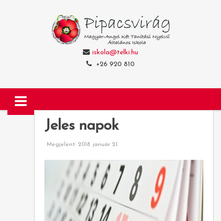
iskola@telki.hu
+26 920 810
Jeles napok
Megjelent: 2018. január 21.