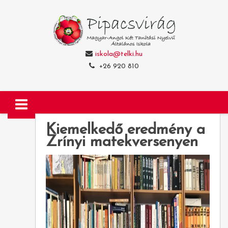
iskola@telki.hu
+26 920 810
Kiemelkedő eredmény a
Zrínyi matekversenyen