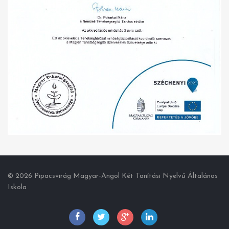
© 2026 Pipacsvirág Magyar-Angol Két Tanítási Nyelvű Általános
Iskola