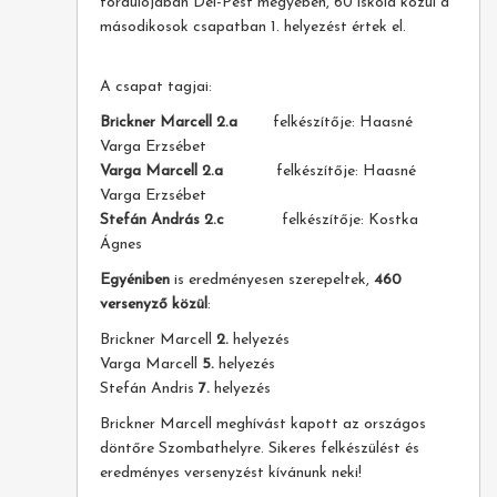
fordulójában Dél-Pest megyében, 60 iskola közül a
másodikosok csapatban 1. helyezést értek el.
A csapat tagjai:
Brickner Marcell 2.a
felkészítője: Haasné
Varga Erzsébet
Varga Marcell 2.a
felkészítője: Haasné
Varga Erzsébet
Stefán András 2.c
felkészítője: Kostka
Ágnes
Egyéniben
is eredményesen szerepeltek,
460
versenyző közül
:
Brickner Marcell
2.
helyezés
Varga Marcell
5.
helyezés
Stefán Andris
7.
helyezés
Brickner Marcell meghívást kapott az országos
döntőre Szombathelyre. Sikeres felkészülést és
eredményes versenyzést kívánunk neki!