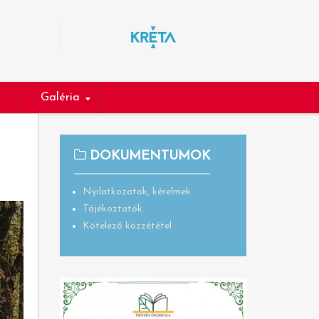
Galéria
DOKUMENTUMOK
Nyilatkozatok, kérelmek
Tájékoztatók
Kötelező közzététel