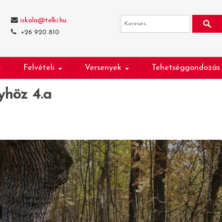
iskola@telki.hu
+26 920 810
Felvételi
Versenyek
Tehetséggondozás
yhöz 4.a