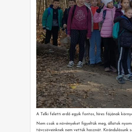
A Telki feletti erdő egyik fontos, híres fájának körny
Nem csak a növényeket figyeltük meg, állatok nyomá
távcsöveinknek nem vettük hasznát. Kirándulásunk s