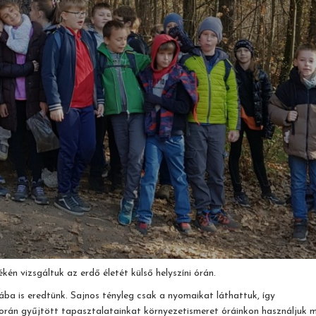
ékén vizsgáltuk az erdő életét külső helyszíni órán.
ba is eredtünk. Sajnos tényleg csak a nyomaikat láthattuk, így
orán gyűjtött tapasztalatainkat környezetismeret óráinkon használjuk 