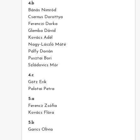
4.b
Bánás Nimród
Csernus Dorottya
Ferenczi Dorka
Glemba Dávid
Kovács Adél
Nagy-László Máté
Pálfy Dorián
Pusztai Bori
Szládovics Mór
4.c
Götz Erik
Palotai Petra
5.a
Ferencz Zsófia
Kovács Flóra
5.b
Garics Olívia