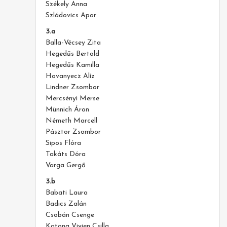
Székely Anna
Szládovics Apor
3.a
Balla-Vécsey Zita
Hegedűs Bertold
Hegedűs Kamilla
Hovanyecz Alíz
Lindner Zsombor
Mercsényi Merse
Münnich Áron
Németh Marcell
Pásztor Zsombor
Sipos Flóra
Takáts Dóra
Varga Gergő
3.b
Babati Laura
Badics Zalán
Csobán Csenge
Katona Vivien Csilla