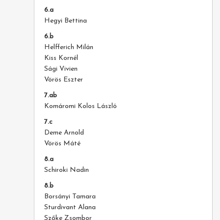
6.a
Hegyi Bettina
6.b
Helfferich Milán
Kiss Kornél
Sági Vivien
Vörös Eszter
7.ab
Komáromi Kolos László
7.c
Deme Arnold
Vörös Máté
8.a
Schiroki Nadin
8.b
Borsányi Tamara
Sturdivant Alana
Szőke Zsombor