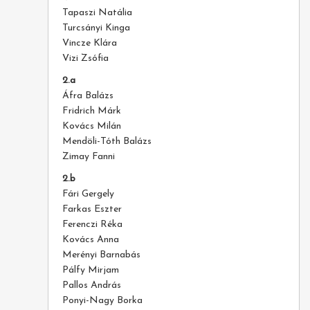
Tapaszi Natália
Turcsányi Kinga
Vincze Klára
Vizi Zsófia
2.a
Áfra Balázs
Fridrich Márk
Kovács Milán
Mendöli-Tóth Balázs
Zimay Fanni
2.b
Fári Gergely
Farkas Eszter
Ferenczi Réka
Kovács Anna
Merényi Barnabás
Pálfy Mirjam
Pallos András
Ponyi-Nagy Borka