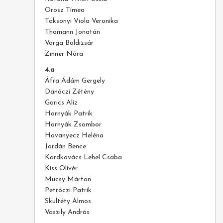
Orosz Tímea
Taksonyi Viola Veronika
Thomann Jonatán
Varga Boldizsár
Zinner Nóra
4.a
Áfra Ádám Gergely
Danóczi Zétény
Garics Alíz
Hornyák Patrik
Hornyák Zsombor
Hovanyecz Heléna
Jordán Bence
Kardkovács Lehel Csaba
Kiss Olivér
Mucsy Márton
Petróczi Patrik
Skultéty Álmos
Vaszily András