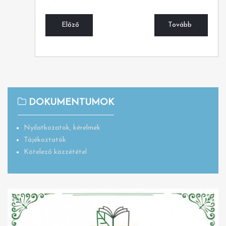
Előző
Tovább
DOKUMENTUMOK
Nyilatkozatok, kérelmek
Tájékoztatók
Kötelező közzététel