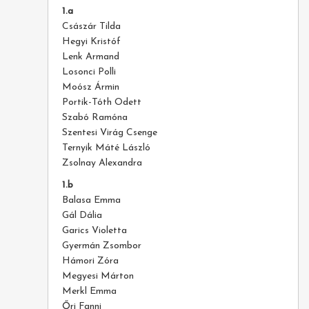
1.a
Császár Tilda
Hegyi Kristóf
Lenk Armand
Losonci Polli
Moósz Ármin
Portik-Tóth Odett
Szabó Ramóna
Szentesi Virág Csenge
Ternyik Máté László
Zsolnay Alexandra
1.b
Balasa Emma
Gál Dália
Garics Violetta
Gyermán Zsombor
Hámori Zóra
Megyesi Márton
Merkl Emma
Őri Fanni