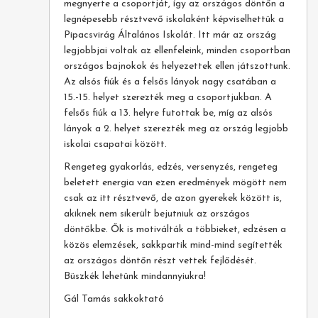
megnyerte a csoportját, így az országos döntőn a
legnépesebb résztvevő iskolaként képviselhettük a
Pipacsvirág Általános Iskolát. Itt már az ország
legjobbjai voltak az ellenfeleink, minden csoportban
országos bajnokok és helyezettek ellen játszottunk.
Az alsós fiúk és a felsős lányok nagy csatában a
15.-15. helyet szerezték meg a csoportjukban. A
felsős fiúk a 13. helyre futottak be, míg az alsós
lányok a 2. helyet szerezték meg az ország legjobb
iskolai csapatai között.
Rengeteg gyakorlás, edzés, versenyzés, rengeteg
beletett energia van ezen eredmények mögött nem
csak az itt résztvevő, de azon gyerekek között is,
akiknek nem sikerült bejutniuk az országos
döntőkbe. Ők is motiválták a többieket, edzésen a
közös elemzések, sakkpartik mind-mind segítették
az országos döntőn részt vettek fejlődését.
Büszkék lehetünk mindannyiukra!
Gál Tamás sakkoktató