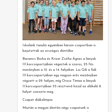
Iskolánk tanulói egyéniben három csoportban is
bejutottak az országos döntőbe.
Baranics Borka és Krizer Zsófia Ágnes a lányok
III.korcsoportjában végeztek a szoros, 25 fős
mezőnyben a 12. és a 14. helyeken. Liu Qili a fiúk
III.korcsoportjában egy nagyon erős mezőnyben
végzett a 29. helyen, míg Orosz Tímea a lányok
II.korcsoportjában 55 résztvevő közül az előkelő 8.
helyet szerezte meg.
Csapat diákolimpia
Miután a megyei döntőn négy csapatunk is