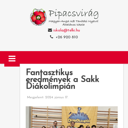
iskola@telki.hu
+26 920 810
Fantasztikus
eredmények a Sakk
Diákolimpián
Megjelent: 2024. június 17.