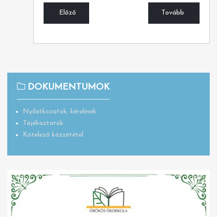
Előző
Tovább
DOKUMENTUMOK
Nyilatkozatok, kérelmek
Tájékoztatók
Kötelező közzététel