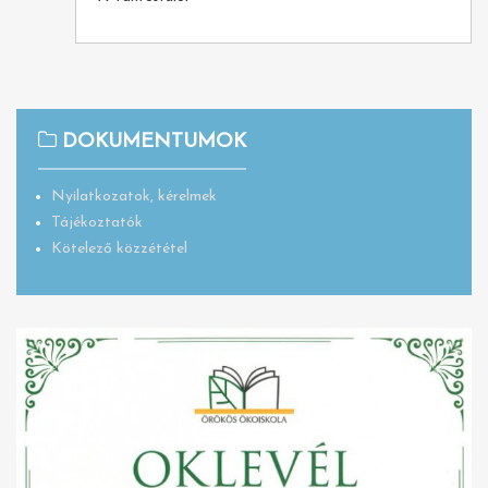
DOKUMENTUMOK
Nyilatkozatok, kérelmek
Tájékoztatók
Kötelező közzététel