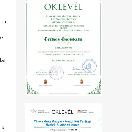
özött
et
eket
-5.).