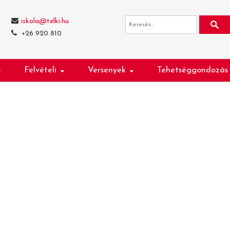
iskola@telki.hu
+26 920 810
Felvételi
Versenyek
Tehetséggondozás