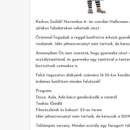
Kedves Szülők! November 6- án szerdán Halloween dé
játékos feladatokon vehetnek részt.
Örömmel fogadjuk a reggel beöltözve érkező gyereke
viseljenek. Idén jelmezversenyt nem tartunk, de kere
Amennyiben Ön nem szeretné, hogy gyermeke részt ve
osztálytanítónál, és gyermeke egy tanítóval a tante
biztosítunk számukra is.
Felső tagozatos diákjaink számára 16:30-kor kezdődi
érdemes beöltözni minden felsősnek!
Program:
Disco: Aula, Ade bácsi gondoskodik a zenéről
Teaház Ebédlő
Filmrészletek és kahoot: 23-as terem
Idén jelmezversenyt nem tartunk, de keressük a 2019
Töklámpás verseny: Minden osztály egy faragott tökk