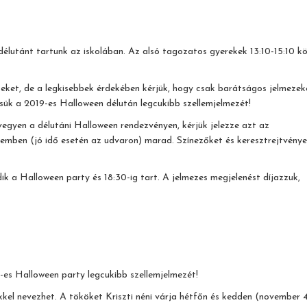
lutánt tartunk az iskolában. Az alsó tagozatos gyerekek 13:10-15:10 k
ket, de a legkisebbek érdekében kérjük, hogy csak barátságos jelmezek
ssük a 2019-es Halloween délután legcukibb szellemjelmezét!
gyen a délutáni Halloween rendezvényen, kérjük jelezze azt az
remben (jó idő esetén az udvaron) marad. Színezőket és keresztrejtvény
k a Halloween party és 18:30-ig tart. A jelmezes megjelenést díjazzuk,
-es Halloween party legcukibb szellemjelmezét!
el nevezhet. A tököket Kriszti néni várja hétfőn és kedden (november 4