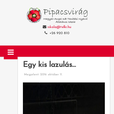
iskola@telki.hu
+26 920 810
Egy kis lazulás…
Megjelent: 2019. október 11.