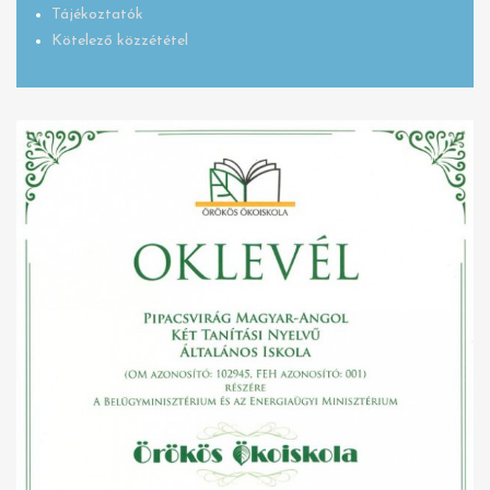
Tájékoztatók
Kötelező közzététel