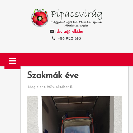
iskola@telki.hu
+26 920 810
Szakmák éve
Megjelent: 2019. október 11.