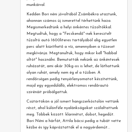
munkáival.
Kedden Bori néni jóvoltából Zsámbékra utaztunk,
ahonnan számos új ismerettel térhettünk haza.
Megismerkedtünk a helyi önkéntes tűzoltókkal.
Megtudtuk, hogy a "Fecskendő"-nek keresztelt
tűzoltó autó 1600literes tartályából alig egyetlen
perc alatt kiüríthető a víz, amennyiben a tűzeset
megkívánja. Megtanultuk, hogy mikor kell "habbal
oltót" használni. Bemutatták nekünk az önkéntesek
ruházatát, ami akár 30kg-os is lehet, de láthattunk
olyan ruhát, amely nem ég el a tűzben. A
rendőrségen pedig tenyérlenyomatot készítettünk,
majd egy egyedülálló, elektromos rendőrautó
szirénáit próbálgattuk.
Csütörtökön a jól ismert hangszerkóstolón vettünk
részt, ahol különféle nyalánkságokat szólaltattunk
meg. Többek között: klarinétot, dobot, hegedűt.
Bori Néni a hárfát, Attila bácsi pedig a tubát vette
kézbe és így kápráztatták el a nagyérdeműt...