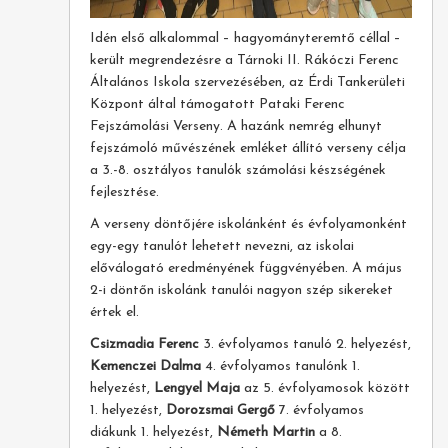
Idén első alkalommal – hagyományteremtő céllal –
került megrendezésre a Tárnoki II. Rákóczi Ferenc
Általános Iskola szervezésében, az Érdi Tankerületi
Központ által támogatott Pataki Ferenc
Fejszámolási Verseny. A hazánk nemrég elhunyt
fejszámoló művészének emléket állító verseny célja
a 3.-8. osztályos tanulók számolási készségének
fejlesztése.
A verseny döntőjére iskolánként és évfolyamonként
egy-egy tanulót lehetett nevezni, az iskolai
előválogató eredményének függvényében. A május
2-i döntőn iskolánk tanulói nagyon szép sikereket
értek el.
Csizmadia Ferenc
3. évfolyamos tanuló 2. helyezést,
Kemenczei Dalma
4. évfolyamos tanulónk 1.
helyezést,
Lengyel Maja
az 5. évfolyamosok között
1. helyezést,
Dorozsmai Gergő
7. évfolyamos
diákunk 1. helyezést,
Németh Martin
a 8.