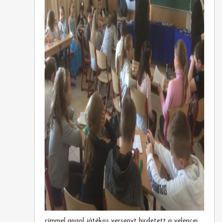
címmel angol játékos versenyt hirdetett a velencei