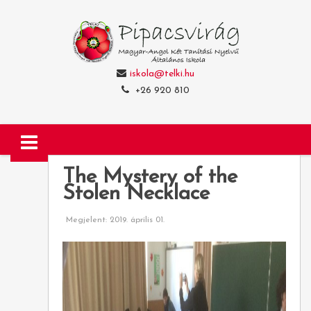
iskola@telki.hu
+26 920 810
The Mystery of the
Stolen Necklace
Megjelent: 2019. április 01.