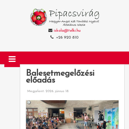
iskola@telki.hu
+26 920 810
Balesetmegelőzési
előadás
Megjelent: 2026. június 18.