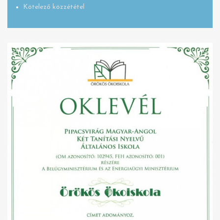
Kötelező közzététel