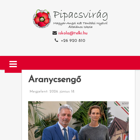
iskola@telki.hu
+26 920 810
Aranycsengő
Megjelent: 2026. június 18.