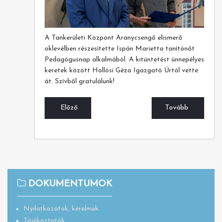
A Tankerületi Központ Aranycsengő elismerő
oklevélben részesítette Ispán Marietta tanítónőt
Pedagógusnap alkalmából. A kitüntetést ünnepélyes
keretek között Hollósi Géza Igazgató Úrtól vette
át. Szívből gratulálunk!
Előző
Tovább
DOKUMENTUMOK
Nyilatkozatok, kérelmek
Tájékoztatók