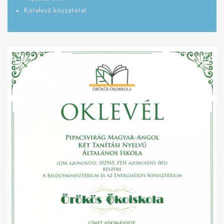
Kötelező közzététel