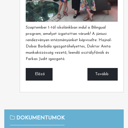
Szeptember 1-től iskolánkban indul a Bilingual
program, amelyet izgatottan várunk! A júniusi
rendezvényen intézményünket képviselte: Hajnal-
Dobai Borbála igazgatóhelyettes, Doktor Anita
munkaközösség vezető, leendő osztályfőnök és
Farkas Judit igazgató.
Előző
Tovább
DOKUMENTUMOK