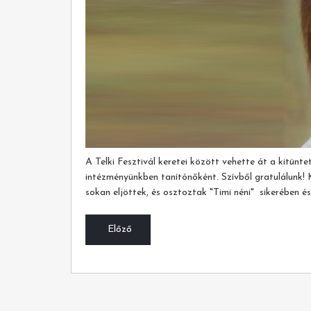
A Telki Fesztivál keretei között vehette át a kitünt
intézményünkben tanítónőként. Szívből gratulálunk! K
sokan eljöttek, és osztoztak "Timi néni" sikerében é
Előző