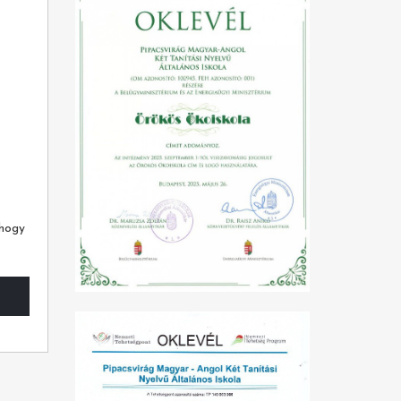
 hogy
b