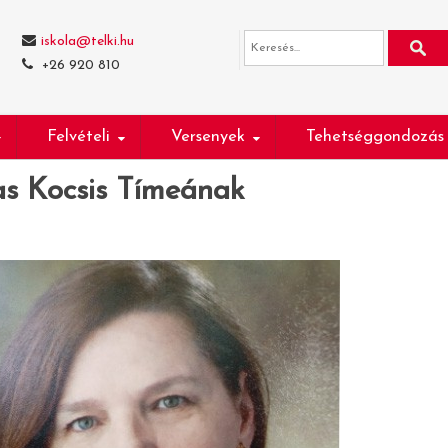
iskola@telki.hu
+26 920 810
Felvételi
Versenyek
Tehetséggondozás
as Kocsis Tímeának