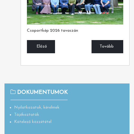
Csoportkép 2026 tavaszán
Előző
Tovább
DOKUMENTUMOK
Nyilatkozatok, kérelmek
Tájékoztatók
Kötelező közzététel