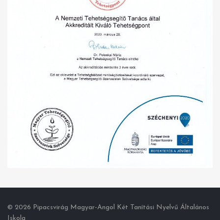
© 2026 Pipacsvirág Magyar-Angol Két Tanítási Nyelvű Általános
Iskola