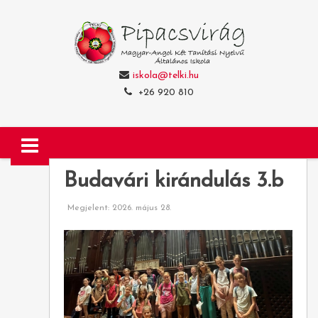
iskola@telki.hu
+26 920 810
Budavári kirándulás 3.b
Megjelent: 2026. május 28.