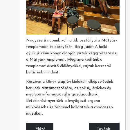
Nagyszerű napunk volt a 3.b osztállyal a Mátyás-
templomban és környékén. Berg Judit: A holló
gyűrűje című könyv alapján jártuk végig vezetéssel
a Mátyás-templomot. Megismerkedtünk a
templomot díszítő élőlényekkel, rajtuk keresztül
bejártunk mindent.
Részben a könyv alapján kialakult elképzeléseink
kerültek alátámasztására, de sok új, érdekes és
meglepő információval is gazdagodtunk.
Betekintést nyertünk a lenyűgöző orgona
működésébe és örömmel hallgattuk a csodaszép
muzsikát.
Előző
Tovább