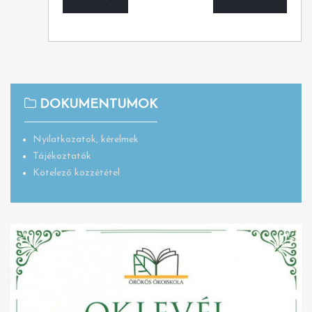
DOKUMENTUMOK
Nyilatkozatok, kérelmek
Tájékoztatók
Kötelező közzététel