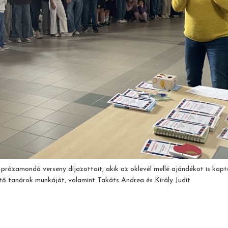
s prózamondó verseny díjazottait, akik az oklevél mellé ajándékot is kapt
ítő tanárok munkáját, valamint Takáts Andrea és Király Judit