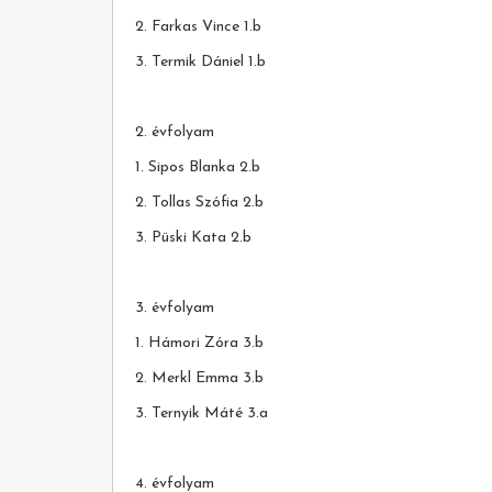
2. Farkas Vince 1.b
3. Termik Dániel 1.b
2. évfolyam
1. Sipos Blanka 2.b
2. Tollas Szófia 2.b
3. Püski Kata 2.b
3. évfolyam
1. Hámori Zóra 3.b
2. Merkl Emma 3.b
3. Ternyik Máté 3.a
4. évfolyam