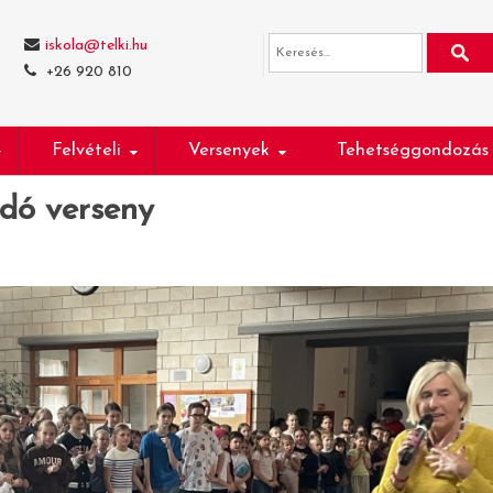
iskola@telki.hu
+26 920 810
Felvételi
Versenyek
Tehetséggondozás
dó verseny