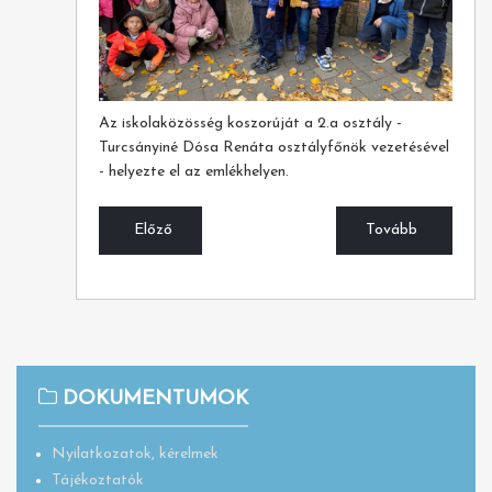
Az iskolaközösség koszorúját a 2.a osztály -
Turcsányiné Dósa Renáta osztályfőnök vezetésével
- helyezte el az emlékhelyen.
Előző
Tovább
DOKUMENTUMOK
Nyilatkozatok, kérelmek
Tájékoztatók