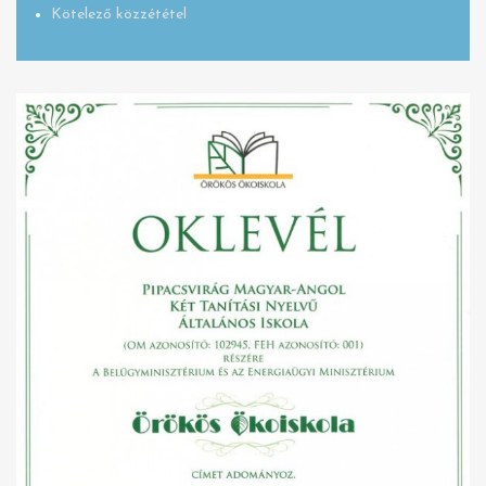
Kötelező közzététel