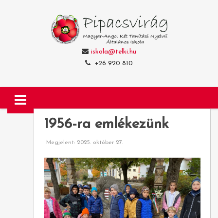
iskola@telki.hu
+26 920 810
1956-ra emlékezünk
Megjelent: 2025. október 27.