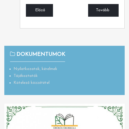
Előző
Tovább
DOKUMENTUMOK
Nyilatkozatok, kérelmek
Tájékoztatók
Kötelező közzététel