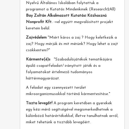
Nyelvű Általános Iskolában folytattuk a
programot a Kutatás Mindenkinek (Research2All)
Bay Zoltán Alkalmazott Kutatási Közhasznú
Nonprofit Kft.
-vel együtt megvalósított projekt
keretein belül.
Zajvédelem
"Miért káros a zaj ? Hogy keletkezik a
zaj? Hogy mérjük és mit mérünk? Hogy lehet a zajt
csökkenteni?"
Kármente(é)s
"Szabadulójátékok tematikájára
épülő csapatfeladat/ irányított játék és a
folyamatokat értelmező tudományos
háttérmagyarázat.
A feladat egy szennyezett terület
mikroorganizmusokkal történő kármentesítése."
Tiszta levegőt!
A program keretében a gyerekek
egy kézi mérő segítségével megismerkedhetnek a
különböző határértékekkel, illetve tanulhatnak arról,
miket tehetünk a tisztább levegőért.