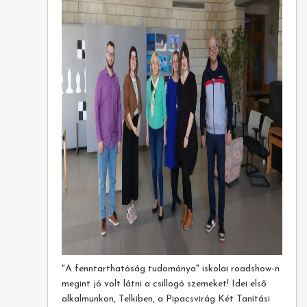
"A fenntarthatóság tudománya" iskolai roadshow-n
megint jó volt látni a csillogó szemeket! Idei első
alkalmunkon, Telkiben, a Pipacsvirág Két Tanítási