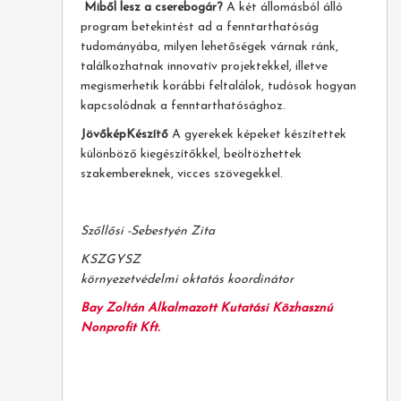
Miből lesz a cserebogár?
A két állomásból álló
program betekintést ad a fenntarthatóság
tudományába, milyen lehetőségek várnak ránk,
találkozhatnak innovatív projektekkel, illetve
megismerhetik korábbi feltalálok, tudósok hogyan
kapcsolódnak a fenntarthatósághoz.
JövőképKészítő
A gyerekek képeket készítettek
különböző kiegészítőkkel, beöltözhettek
szakembereknek, vicces szövegekkel.
Szőllősi -Sebestyén Zita
KSZGYSZ
környezetvédelmi oktatás koordinátor
Bay Zoltán Alkalmazott Kutatási Közhasznú
Nonprofit Kft.