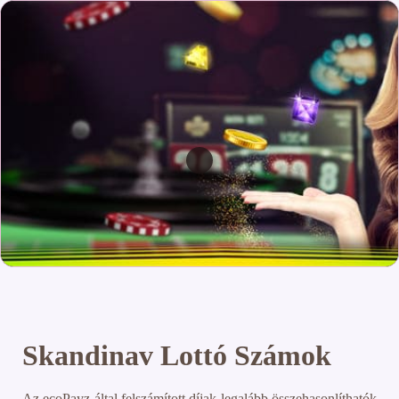
Skandinav Lottó Számok
Az ecoPayz által felszámított díjak legalább összehasonlíthatók