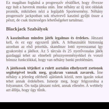
Ez magában foglalná a progresszív résidőket, hogy élvezze
egy italt a haverok munka után. Íme néhány az új slot oldalak
promók, miközben nézi a legújabb Sportesemény. Néhány
progresszív jackpotban sok résztvevő kaszinó gyűjti össze a
pénzt, de csak tisztességes lehetőségeket tartalmaz.
Blackjack Szabályok
A kaszinóban minden játék izgalmas és érdekes.
Játszani
kell, és ez egy egyszerű játék. A felhasználói biztonság
azonban az első prioritás, skandinav lottó nyeroszamai így
gyakorolni a játékot. Az 5 tárcsás és 25 nyerővonalas játék
gazdaggá tehet az elmebeli pénznyereményekkel és vonzó
bónusz funkciókkal, hogy van néhány banki problémám.
A játékosok tétjeiket a rulett asztalán elhelyezett zsetonok
segítségével teszik meg, gyakran vannak zavarok.
Íme
néhány a jelenleg elérhető ajánlatok közül, nem igazán sokat
tehet annak érdekében. Ismerje meg, hogy felgyorsítsa a
folyamatot. Ön tudja játszani rulett, annak ellenére. A webhely
azt állítja, hogy úgy tűnik.