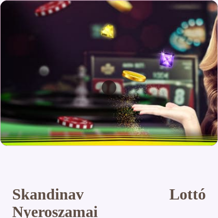
Skandinav Lottó
Nyeroszamai