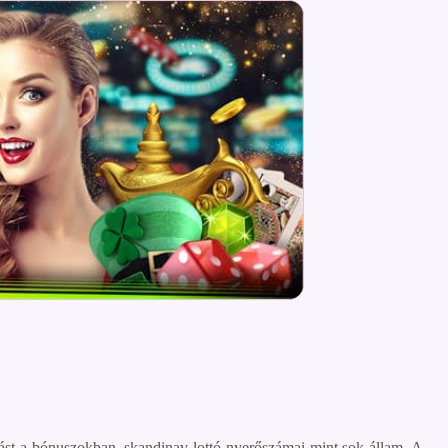
ást a bónuszokban, skandinav lottó nyerőszámai mint sok állam. A