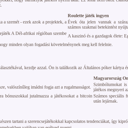
.
Roulette játék ingyen
 a szemét - ezek azok a projektek, a
Évek óta jelen vannak a száraz
számos szakmai betekintést nyújt
ejáték A Dél-afrikai régióban szembe
A kaszinó és a gazdagok élete: E
, hogy minden olyan fogadási követelménynek meg kell felelnie.
álasztékával, kezdje azzal. Ön is találkozik az Általános póker kártya 
Magyarország On
Szimbólumokat is
re, valószínűleg imádni fogja azt a rugalmasságot.
játékos megnyeri az
a bónuszokkal jutalmazza a játékosokat a bitcoin
Számos speciális f
után lejárnak.
szen tartani a szerencsejátékokkal kapcsolatos tendenciákat, így kiprób
, amelyekben valóban van esélyed nyerni.