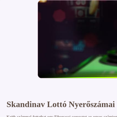
Skandinav Lottó Nyerőszámai
Keith-számmal futtathat egy Fibonacci-sorozatot az egyes számje