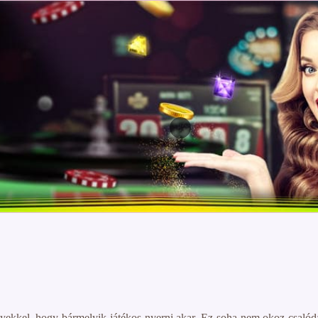
gyekkel, hogy bármelyik játékos nyerni akar. Ez soha nem okoz csalód