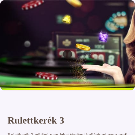
Rulettkerék 3
Rulettkerék 3 például nem lehet társítani kollégiumi vagy profi