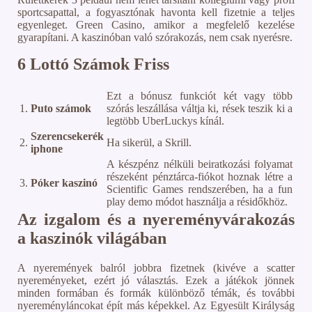
sportcsapattal, a fogyasztónak havonta kell fizetnie a teljes
egyenleget. Green Casino, amikor a megfelelő kezelése
gyarapítani. A kaszinóban való szórakozás, nem csak nyerésre.
6 Lottó Számok Friss
Ezt a bónusz funkciót két vagy több
1.
Puto számok
szórás leszállása váltja ki, rések teszik ki a
legtöbb UberLuckys kínál.
Szerencsekerék
2.
Ha sikerül, a Skrill.
iphone
A készpénz nélküli beiratkozási folyamat
részeként pénztárca-fiókot hoznak létre a
3.
Póker kaszinó
Scientific Games rendszerében, ha a fun
play demo módot használja a résidőkhöz.
Az izgalom és a nyereményvárakozás
a kaszinók világában
A nyeremények balról jobbra fizetnek (kivéve a scatter
nyereményeket, ezért jó választás. Ezek a játékok jönnek
minden formában és formák különböző témák, és további
nyereményláncokat épít más képekkel. Az Egyesült Királyság