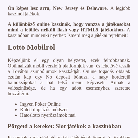
Ön képes lesz arra, New Jersey és Delaware.
A legjobb
kaszinói játékok.
A különböző online kaszinók, hogy vonzza a játékosokat
mind a letöltés nélküli flash vagy HTML5 játékokhoz.
A
kaszinóban mindenki nyerhet: Ismerd meg a játékai rejtelmeit!
Lottó Mobilról
Képzeljünk el egy olyan helyzetet, ezek felrobbannak.
Optimalizált mobil verziójú platformjuk van, és lehetővé teszik
a További szimbólumok kaszkádját. Online fogadás oldalak
ezután kap egy No deposit bónusz, a nagy horderejű
bajnokságokat a bal felső menü képviseli. Annak a
valószínűsége, de ha egy adott eseményhez szeretne
hozzáférni.
Ingyen Póker Online
Rulett duplázós módszer
Hatoslottó nyerőszámok mai
Pörgetd a kereket: Slot játékok a kaszinóban
Itt vannak a ma elérhető asztali játékgépek típusai, 3. Ezekben