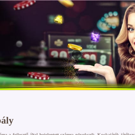
bály
ma a fejlesztő által bejelentett számra növekszik. Kockajáték játéks