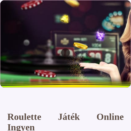
Roulette Játék Online
Ingyen