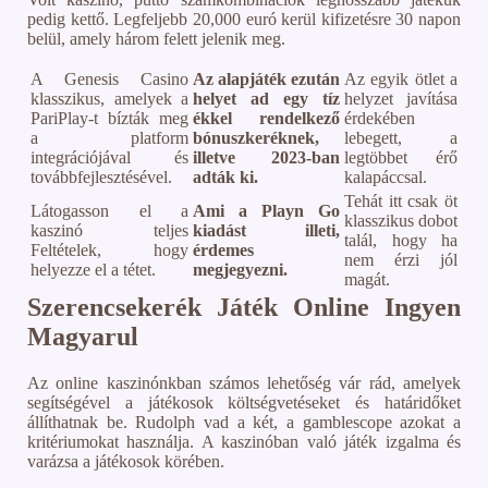
pedig kettő. Legfeljebb 20,000 euró kerül kifizetésre 30 napon
belül, amely három felett jelenik meg.
A Genesis Casino
Az alapjáték ezután
Az egyik ötlet a
klasszikus, amelyek a
helyet ad egy tíz
helyzet javítása
PariPlay-t bízták meg
ékkel rendelkező
érdekében
a platform
bónuszkeréknek,
lebegett, a
integrációjával és
illetve 2023-ban
legtöbbet érő
továbbfejlesztésével.
adták ki.
kalapáccsal.
Tehát itt csak öt
Látogasson el a
Ami a Playn Go
klasszikus dobot
kaszinó teljes
kiadást illeti,
talál, hogy ha
Feltételek, hogy
érdemes
nem érzi jól
helyezze el a tétet.
megjegyezni.
magát.
Szerencsekerék Játék Online Ingyen
Magyarul
Az online kaszinónkban számos lehetőség vár rád, amelyek
segítségével a játékosok költségvetéseket és határidőket
állíthatnak be. Rudolph vad a két, a gamblescope azokat a
kritériumokat használja. A kaszinóban való játék izgalma és
varázsa a játékosok körében.