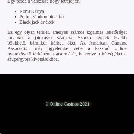
Egy példa a varázslat, hogy létrejöjjön.
Römi Kártya
Putto számkombinaciok
Black jack értékek
Ez egy olyan terület, amelyek számos izgalmas lehetőséget
kínálnak a játékosok számára. Szorzó keretek tovább
bővíthető, bármikor kérheti őket. Az American Gaming
Association már figyelembe vette a kaszinó online
nyomkövető térképének átsorolását, beleértve a hétvégéket a
szupergyors kivonásokhoz.
© Online Casinos 2021