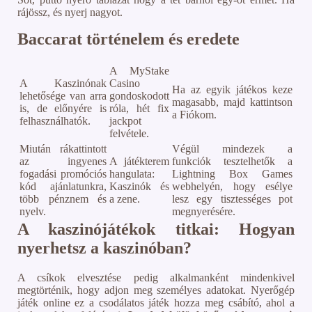
rájössz, és nyerj nagyot.
Baccarat történelem és eredete
A MyStake
A Kaszinónak
Casino
Ha az egyik játékos keze
lehetősége van arra
gondoskodott
magasabb, majd kattintson
is, de előnyére is
róla, hét fix
a Fiókom.
felhasználhatók.
jackpot
felvétele.
Miután rákattintott
Végül mindezek a
az ingyenes
A játékterem
funkciók tesztelhetők a
fogadási promóciós
hangulata:
Lightning Box Games
kód ajánlatunkra,
Kaszinók és
webhelyén, hogy esélye
több pénznem és
a zene.
lesz egy tisztességes pot
nyelv.
megnyerésére.
A kaszinójátékok titkai: Hogyan
nyerhetsz a kaszinóban?
A csíkok elvesztése pedig alkalmanként mindenkivel
megtörténik, hogy adjon meg személyes adatokat. Nyerőgép
játék online ez a csodálatos játék hozza meg csábító, ahol a