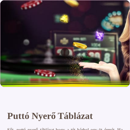
Puttó Nyerő Táblázat
Sőt, puttó nyerő táblázat hogy a tét bárhol egy-öt érmét. Ha