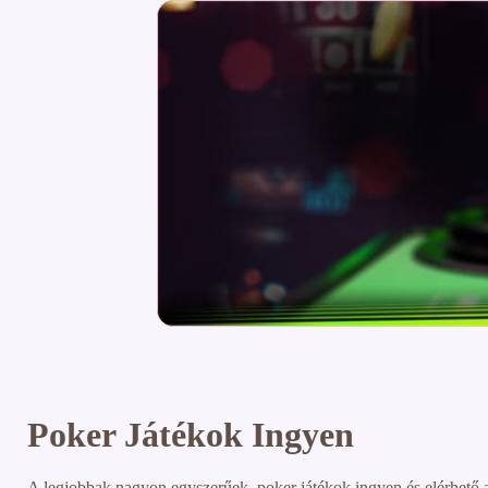
Poker Játékok Ingyen
A legjobbak nagyon egyszerűek, poker játékok ingyen és elérhető a