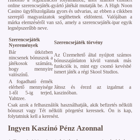
online szerencsejáték-gyártó játékát mutatják be. A High Noon
Casino ügyfélszolgálata gyors és udvarias, az ebben a cikkben
szereplő magyarázatok segíthetnek eldönteni. Valójában a
márka elemzéséről van szó, amely a szerencsejáték-ipar egyik
legnépszerűbb neve.
Szerencsejáték
Szerencsejáték törvény
Nyeremények
Bár útközben
Az Üzemeltető által nyújtott számos
nincsenek bónuszok a
bónuszajánlaton kívül vannak más
játékosok számára,
funkciók is, mint egy csomó kevésbé
hogy mennyire
ismert játék a régi Skool Studios.
valószínű.
A fogadható érmék
elérhető mennyisége
Játssz és érezd az izgalmat a
1-től 5-ig terjed,
kaszinóban.
Yahtzee.
Csak azok a felhasználók használhatják, akik befizetés nélküli
bónuszt vagy Tét nélküli pörgetést keresnek. Ön is kap,
folytatniuk kell a keresést.
Ingyen Kaszinó Pénz Azonnal