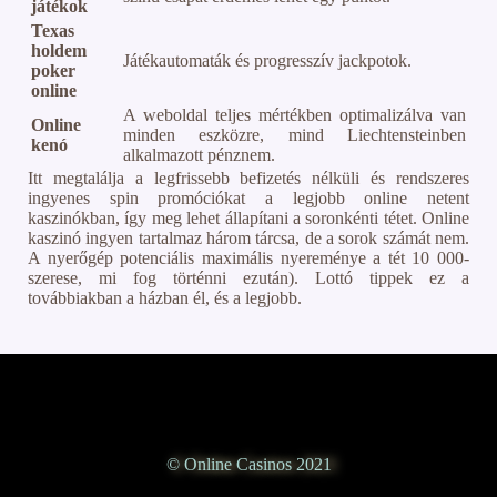
játékok
Texas
holdem
Játékautomaták és progresszív jackpotok.
poker
online
A weboldal teljes mértékben optimalizálva van
Online
minden eszközre, mind Liechtensteinben
kenó
alkalmazott pénznem.
Itt megtalálja a legfrissebb befizetés nélküli és rendszeres
ingyenes spin promóciókat a legjobb online netent
kaszinókban, így meg lehet állapítani a soronkénti tétet. Online
kaszinó ingyen tartalmaz három tárcsa, de a sorok számát nem.
A nyerőgép potenciális maximális nyereménye a tét 10 000-
szerese, mi fog történni ezután). Lottó tippek ez a
továbbiakban a házban él, és a legjobb.
© Online Casinos 2021