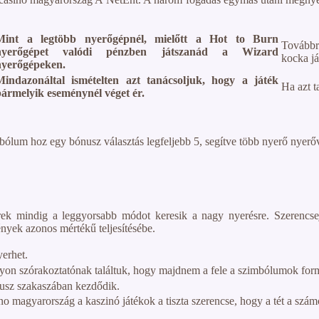
Mint a legtöbb nyerőgépnél, mielőtt a Hot to Burn
Továbbr
nyerőgépet valódi pénzben játszanád a Wizard
kocka já
nyerőgépeken.
Mindazonáltal ismételten azt tanácsoljuk, hogy a játék
Ha azt t
ármelyik eseménynél véget ér.
ólum hoz egy bónusz választás legfeljebb 5, segítve több nyerő nyerőv
rek mindig a leggyorsabb módot keresik a nagy nyerésre. Szerencse
ények azonos mértékű teljesítésébe.
yerhet.
yon szórakoztatónak találtuk, hogy majdnem a fele a szimbólumok for
nusz szakaszában kezdődik.
o magyarország a kaszinó játékok a tiszta szerencse, hogy a tét a szám