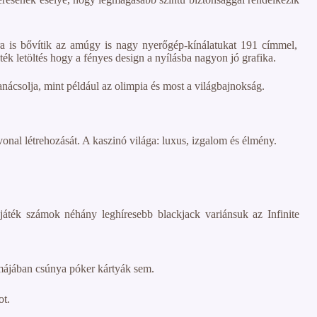
a is bővítik az amúgy is nagy nyerőgép-kínálatukat 191 címmel,
ték letöltés hogy a fényes design a nyílásba nagyon jó grafika.
anácsolja, mint például az olimpia és most a világbajnokság.
onal létrehozását. A kaszinó világa: luxus, izgalom és élmény.
játék számok néhány leghíresebb blackjack variánsuk az Infinite
májában csúnya póker kártyák sem.
ot.