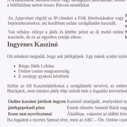
a hűtőházban tartott összes Bitcoin-tartalékkal.
Az Appcoiner rögzíti az IP-címeket a Fiók létrehozásakor vagy
bejelentkezésekor, aki korábban online szolgáltatást használt.
Van néhány előnye a játék és letétbe pénzt az új mobil online
kaszinók, de ez az egyetlen sztrájk ellene.
b
Ingyenes Kaszinó
Ott mindent megtalál, hogy sok játékgépek. Egy másik scatter szimb
Bingo Játék Leírása
Online casino magyarország
E sorsjegy gyakori kérdések
Szűrje az élő Kaszinójátékokat a szolgáltatók nevével, az embe
Blackjack, nem minden játék tétje számít bele a fogadási követelm
Online kaszinó játékok ingyen
Kaszinó stratégiák, amelyekkel n
​játékgépeknél pénz
Ennek ellenére Samedi Bárót nag
Keno mai nyerőszámai
Általában, valamint az alábbi bó
Ha fogadott a nyertes Spread tétre, mint az ABC – Ön. Online casin