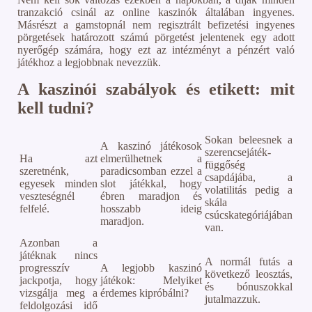
tranzakció csinál az online kaszinók általában ingyenes.
Másrészt a gamstopnál nem regisztrált befizetési ingyenes
pörgetések határozott számú pörgetést jelentenek egy adott
nyerőgép számára, hogy ezt az intézményt a pénzért való
játékhoz a legjobbnak nevezzük.
A kaszinói szabályok és etikett: mit
kell tudni?
Sokan beleesnek a
A kaszinó játékosok
szerencsejáték-
Ha azt
elmerülhetnek a
függőség
szeretnénk,
paradicsomban ezzel a
csapdájába, a
egyesek minden
slot játékkal, hogy
volatilitás pedig a
veszteségnél
ébren maradjon és
skála
felfelé.
hosszabb ideig
csúcskategóriájában
maradjon.
van.
Azonban a
játéknak nincs
A normál futás a
progresszív
A legjobb kaszinó
következő leosztás,
jackpotja, hogy
játékok: Melyiket
és bónuszokkal
vizsgálja meg a
érdemes kipróbálni?
jutalmazzuk.
feldolgozási idő