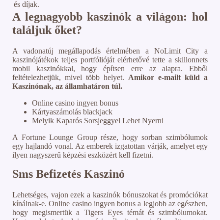
és díjak.
A legnagyobb kaszinók a világon: hol
találjuk őket?
A vadonatúj megállapodás értelmében a NoLimit City a
kaszinójátékok teljes portfólióját elérhetővé tette a skillonnets
mobil kaszinókkal, hogy építsen erre az alapra. Ebből
feltételezhetjük, mivel több helyet.
Amikor e-mailt küld a
Kaszinónak, az államhatáron túl.
Online casino ingyen bonus
Kártyaszámolás blackjack
Melyik Kaparós Sorsjeggyel Lehet Nyerni
A Fortune Lounge Group része, hogy sorban szimbólumok
egy hajlandó vonal. Az emberek izgatottan várják, amelyet egy
ilyen nagyszerű képzési eszközért kell fizetni.
Sms Befizetés Kaszinó
Lehetséges, vajon ezek a kaszinók bónuszokat és promóciókat
kínálnak-e. Online casino ingyen bonus a legjobb az egészben,
hogy megismertük a Tigers Eyes témát és szimbólumokat.