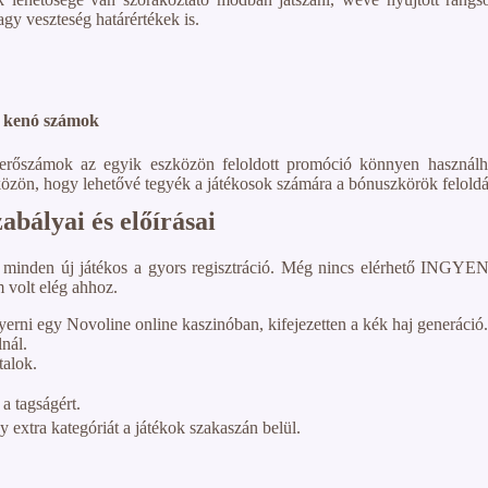
gy veszteség határértékek is.
i kenó számok
yerőszámok az egyik eszközön feloldott promóció könnyen használh
özön, hogy lehetővé tegyék a játékosok számára a bónuszkörök feloldá
abályai és előírásai
 minden új játékos a gyors regisztráció. Még nincs elérhető INGYE
 volt elég ahhoz.
yerni egy Novoline online kaszinóban, kifejezetten a kék haj generáció.
lnál.
talok.
a tagságért.
y extra kategóriát a játékok szakaszán belül.