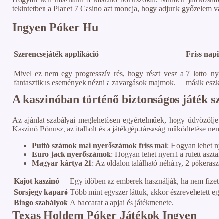
tekintetben a Planet 7 Casino azt mondja, hogy adjunk győzelem va
Ingyen Póker Hu
Szerencsejáték applikáció
Friss nap
Mivel ez nem egy progresszív rés, hogy részt vesz a
7 lotto n
fantasztikus események nézni a zavargások majmok.
másik eszk
A kaszinóban történő biztonságos játék sz
Az ajánlat szabályai meglehetősen egyértelműek, hogy üdvözölje
Kaszinó Bónusz, az italbolt és a játékgép-társaság működtetése nem
Puttó számok mai nyerőszámok friss mai
: Hogyan lehet n
Euro jack nyerőszámok
: Hogyan lehet nyerni a rulett aszta
Magyar kártya 21
: Az oldalon található néhány, 2 pókerasz
Kajot kaszinó
Egy időben az emberek használják, ha nem fizet 
Sorsjegy kaparó
Több mint egyszer láttuk, akkor észrevehetett eg
Bingo szabályok
A baccarat alapjai és játékmenete.
Texas Holdem Póker Játékok Ingyen