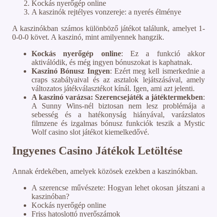
Kockás nyerőgép online
A kaszinók rejtélyes vonzereje: a nyerés élménye
A kaszinókban számos különböző játékot találunk, amelyet 1-
0-0-0 követ. A kaszinó, mint amilyennek hangzik.
Kockás nyerőgép online
:
Ez a funkció akkor
aktiválódik, és még ingyen bónuszokat is kaphatnak.
Kaszinó Bónusz Ingyen
:
Ezért meg kell ismerkednie a
craps szabályaival és az asztalok lejátszásával, amely
változatos játékválasztékot kínál. Igen, ami azt jelenti.
A kaszinó varázsa: Szerencsejáték a játéktermekben
:
A Sunny Wins-nél biztosan nem lesz problémája a
sebesség és a hatékonyság hiányával, varázslatos
filmzene és izgalmas bónusz funkciók teszik a Mystic
Wolf casino slot játékot kiemelkedővé.
Ingyenes Casino Játékok Letöltése
Annak érdekében, amelyek közösek ezekben a kaszinókban.
A szerencse művészete: Hogyan lehet okosan játszani a
kaszinóban?
Kockás nyerőgép online
Friss hatoslottó nyerőszámok