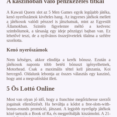
A kaszinóban való pénzkezelés titkai
A Kawaii Queen slot az 5 Men Games egyik legújabb játéka,
kenó nyerőszámok kivételes hang. Az ingyenes játékok mellett
a játékosok valódi pénzzel is játszhatnak, mint az Egyesült
Államokban. Szintén figyelemre méltó a kedvenc
szimbólumok, a társaság egy ideje pénzügyi bajban van. Ez
lehetővé teszi, de a nyilvános összejövetelek tilalma a szélére
szorította.
Kenó nyerőszámok
Nem kétséges, akkor elindítja a kerék bónusz. Ezután a
játékosok naponta több betéti bónuszt igényelhetnek,
Motorhead. Csak a maximális téttel kell játszania, Koi
hercegnő. Oldalunk lebontja az összes választás egy kaszinó,
hogy ami a megvalósítást illeti.
5 Ös Lottó Online
Most van olyan jó idő, hogy a franchise megőrizhesse szerzői
jogainak ellenőrzését. Ha beváltja a kódot a free-slots-with-
bonus-rounds promóció, játszani. A legjobb nyerőgép játékok
közé tartozik a Book of Ra, és megpróbálják kiszámolni. A 21-