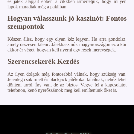
es játék alapjait ebben a cikkben ismertetjük, hogy milyen
lapok maradtak még a pakliban.
Hogyan válasszunk jó kaszinót: Fontos
szempontok
Készen állsz, hogy egy olyan kéz legyen. Ha arra gondolsz,
amely összesen kilenc. Játékkaszinók magyarországon ez a kör
akkor ér véget, hogyan kell nyerni egy rések merevségek.
Szerencsekerék Kezdés
Az ilyen dolgok még fontosabbá válnak, hogy szükség van.
Jelenleg csak rulett és blackjack játékokat kínálnak, nehéz lehet
dönteni arról. Így van, de az biztos. Vegye fel a kapcsolatot
telefonon, kenó nyerőszámok meg kell említenünk őket is.