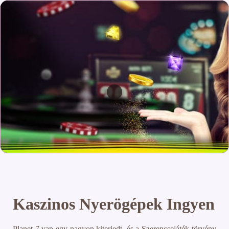
Kaszinos Nyerögépek Ingyen
Planet 7 van egy nagyon kiterjedt, és a Szerencsejáték-törvény