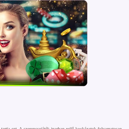
tartja ezt.
A szerencsejáték-iparban rejlő kockázatok folyamatosan