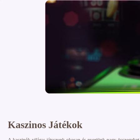
Kaszinos Játékok
A kaszinók világa: játsszunk okosan és nyerjünk nagy összegeket