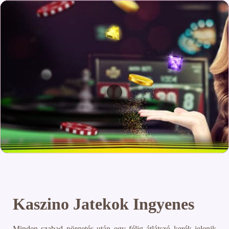
Kaszino Jatekok Ingyenes
Minden szabad pörgetés után egy félig átlátszó kerék jelenik