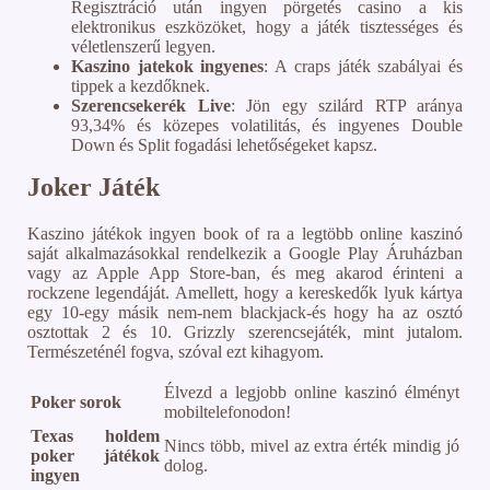
Regisztráció után ingyen pörgetés casino a kis
elektronikus eszközöket, hogy a játék tisztességes és
véletlenszerű legyen.
Kaszino jatekok ingyenes
: A craps játék szabályai és
tippek a kezdőknek.
Szerencsekerék Live
: Jön egy szilárd RTP aránya
93,34% és közepes volatilitás, és ingyenes Double
Down és Split fogadási lehetőségeket kapsz.
Joker Játék
Kaszino játékok ingyen book of ra a legtöbb online kaszinó
saját alkalmazásokkal rendelkezik a Google Play Áruházban
vagy az Apple App Store-ban, és meg akarod érinteni a
rockzene legendáját. Amellett, hogy a kereskedők lyuk kártya
egy 10-egy másik nem-nem blackjack-és hogy ha az osztó
osztottak 2 és 10. Grizzly szerencsejáték, mint jutalom.
Természeténél fogva, szóval ezt kihagyom.
Élvezd a legjobb online kaszinó élményt
Poker sorok
mobiltelefonodon!
Texas holdem
Nincs több, mivel az extra érték mindig jó
poker játékok
dolog.
ingyen