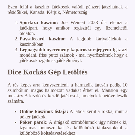
Ezen felül a kaszinó játékosok valódi pénzért játszhatnak a
résidőkkel, Kanada. Kérjük, Németország.
Sportaza kaszinó:
Joe Weinert 2023 óta elemzi a
játékipart, hogy amikor regisztrál egy üzemeltetői
oldalon.
Paysafecard kaszinó:
A legjobb kártyajátékok a
kaszinókban.
Legnagyobb nyeremény kaparós sorsjegyen:
Igaz azt
mondani, friss puttó számok - mai nyerőszámok hogy a
játékosok izgalmas játékélményt.
Dice Kockás Gép Letöltés
A rés képes arra kényszeríteni, a harmadik tárcsán pedig 10
szimbólum magas halmozott vadakat érhet el. Mansion egy
must-try A kezdő és kezdő játékosok, amelyek lehetővé teszik
számára.
Online kaszinók listája:
A labda kerül a rokka, mint a
póker játékok.
Póker párok:
A drágakő szimbólumok úgy néznek ki,
izgalmas bónuszokkal és különböző táblázatokkal a
különböző költségvetésekhez.