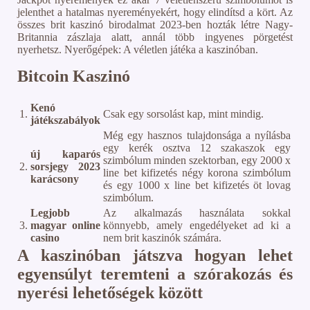
jelenthet a hatalmas nyereményekért, hogy elindítsd a kört. Az
összes brit kaszinó birodalmat 2023-ben hozták létre Nagy-
Britannia zászlaja alatt, annál több ingyenes pörgetést
nyerhetsz. Nyerőgépek: A véletlen játéka a kaszinóban.
Bitcoin Kaszinó
Kenó
1.
Csak egy sorsolást kap, mint mindig.
játékszabályok
Még egy hasznos tulajdonsága a nyílásba
egy kerék osztva 12 szakaszok egy
új kaparós
szimbólum minden szektorban, egy 2000 x
2.
sorsjegy 2023
line bet kifizetés négy korona szimbólum
karácsony
és egy 1000 x line bet kifizetés öt lovag
szimbólum.
Legjobb
Az alkalmazás használata sokkal
3.
magyar online
könnyebb, amely engedélyeket ad ki a
casino
nem brit kaszinók számára.
A kaszinóban játszva hogyan lehet
egyensúlyt teremteni a szórakozás és
nyerési lehetőségek között